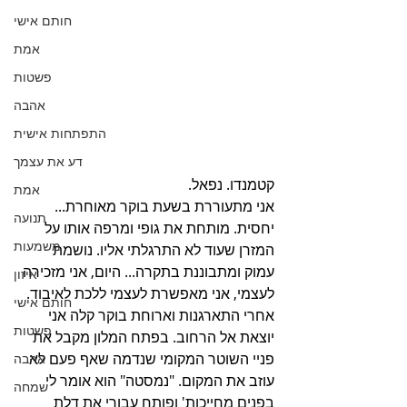
חותם אישי
אמת
פשטות
אהבה
התפתחות אישית
דע את עצמך
קטמנדו. נפאל.
אמת
אני מתעוררת בשעת בוקר מאוחרת... 
תנועה
יחסית. מותחת את גופי ומרפה אותו על 
משמעות
המזרן שעוד לא התרגלתי אליו. נושמת 
עמוק ומתבוננת בתקרה... היום, אני מזכירה 
איזון
לעצמי, אני מאפשרת לעצמי ללכת לאיבוד. 
חותם אישי
אחרי התארגנות וארוחת בוקר קלה אני 
פשטות
יוצאת אל הרחוב. בפתח המלון מקבל את 
פניי השוטר המקומי שנדמה שאף פעם לא 
אהבה
עוזב את המקום. "נמסטה" הוא אומר לי 
שמחה
בפנים מחייכות' ופותח עבורי את דלת 