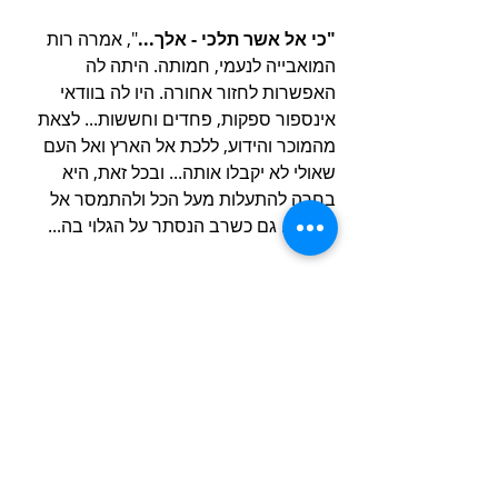
"כי אל אשר תלכי - אלך...
", אמרה רות 
המואבייה לנעמי, חמותה. היתה לה 
האפשרות לחזור אחורה. היו לה בוודאי 
אינספור ספקות, פחדים וחששות... לצאת 
מהמוכר והידוע, ללכת אל הארץ ואל העם 
שאולי לא יקבלו אותה... ובכל זאת, היא 
בחרה להתעלות מעל הכל ולהתמסר אל 
הדרך... גם כשרב הנסתר על הגלוי בה...
#לאנודע
#להתמסר
#הדרך
#הקשבהפנימית
#רותהמואבייה
#שבועות