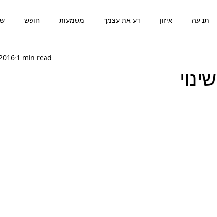
תנועה
איזון
דע את עצמך
משמעות
חופש
שמ
 2016
1 min read
יזון
משמעות
תנועה
אמת
דע את עצמך
התפתח
ינוי
חופש