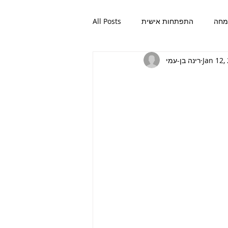
חה
התפתחות אישית
All Posts
Jan 12,
רינה בן-עמי
ות אישית
אהבה
פשטות
שמחה
אהבה
פשטות