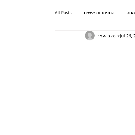
חה
התפתחות אישית
All Posts
Jul 26,
רינה בן-עמי
ות אישית
אהבה
פשטות
שמחה
אהבה
פשטות