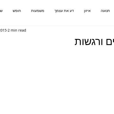
תנועה
איזון
דע את עצמך
משמעות
חופש
שמ
 2015
2 min read
יזון
משמעות
תנועה
אמת
דע את עצמך
התפתח
ם ורגשות
חופש