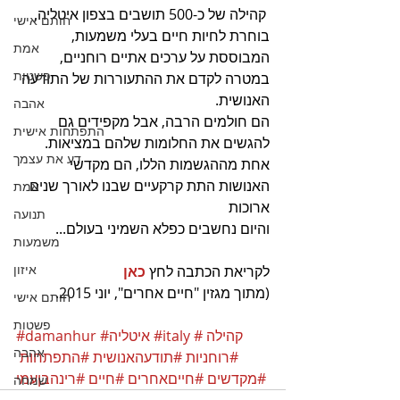
 קהילה של כ-500 תושבים בצפון איטליה, 
חותם אישי
בוחרת לחיות חיים בעלי משמעות,
אמת
המבוססת על ערכים אתיים רוחניים, 
פשטות
במטרה לקדם את ההתעוררות של התודעה 
האנושית.
אהבה
הם חולמים הרבה, אבל מקפידים גם 
התפתחות אישית
להגשים את החלומות שלהם במציאות.
דע את עצמך
אחת מההגשמות הללו, הם מקדשי 
האנושות התת קרקעיים שבנו לאורך שנים 
אמת
ארוכות
תנועה
והיום נחשבים כפלא השמיני בעולם...
משמעות
איזון
לקריאת הכתבה לחץ 
כאן
(מתוך מגזין "חיים אחרים", יוני 2015.
חותם אישי
פשטות
#קהילה
#italy
#איטליה
#damanhur
אהבה
#רוחניות
#תודעהאנושית
#התפתחות
#מקדשים
#חייםאחרים
#חיים
#רינהבןעמי
שמחה